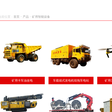
当前位置：
首页
>
产品
>
矿用智能设备
矿用卡车油改电
车载箱式发电机组拖车电站
矿用