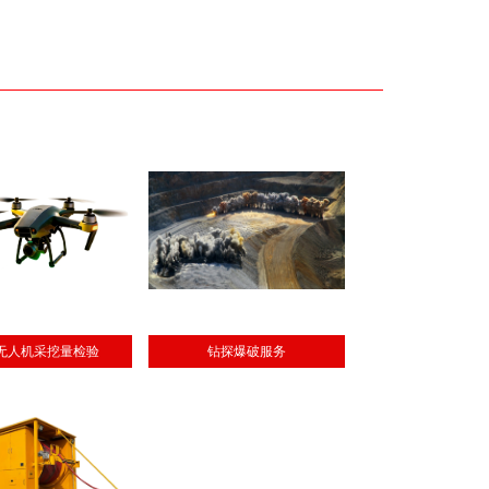
无人机采挖量检验
钻探爆破服务