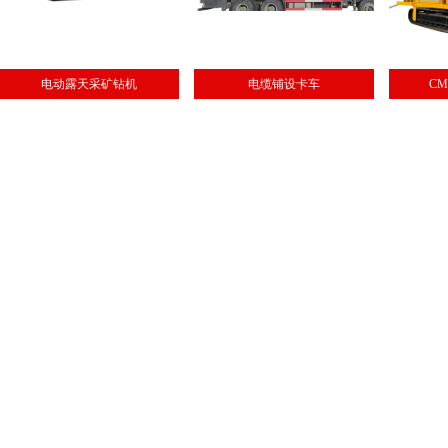
电动露天采矿钻机
电缆铺设卡车
C