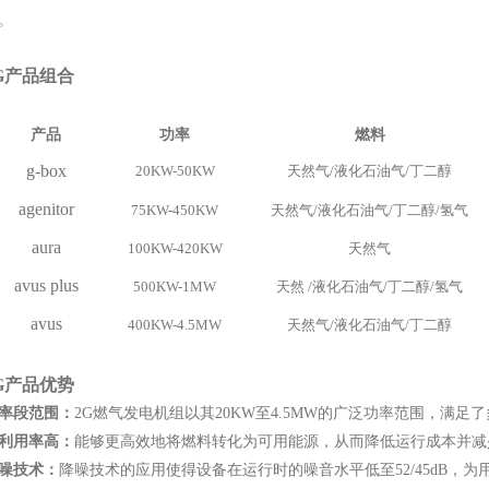
。
G产品组合
产品
功率
燃料
g-box
20KW-50KW
天然气/液化石油气/丁二醇
agenitor
75KW-450KW
天然气/液化石油气/丁二醇/氢气
aura
100KW-420KW
天然气
avus plus
500KW-1MW
天然 /液化石油气/丁二醇/氢气
avus
400KW-4.5MW
天然气/液化石油气/丁二醇
G产品优势
率段范围：
2G燃气发电机组以其20KW至4.5MW的广泛功率范围，满足
利用率高：
能够更高效地将燃料转化为可用能源，从而降低运行成本并减
噪技术：
降噪技术的应用使得设备在运行时的噪音水平低至52/45dB，