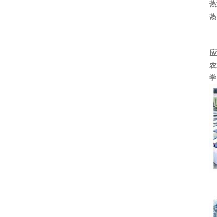
热
热
应
农
学