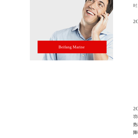
时
2
Beifang Marine
2
功
热
降