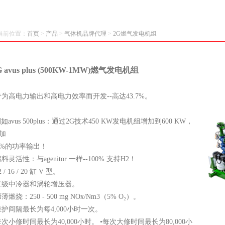
当前位置：
首页
>
产品
>
气体机品牌代理
>
2G燃气发电机组
G avus plus (500KW-1MW)燃气发电机组
专为高电力输出和高电力效率而开发--高达43.7%。
如avus 500plus：通过2G技术450 KW发电机组增加到600 KW，
加
3%的功率输出！
燃料灵活性：与agenitor 一样--100% 支持H2！
2 / 16 / 20 缸 V 型。
二级中冷器和涡轮增压器。
稀薄燃烧：250 - 500 mg NOx/Nm3（5% O₂）。
维护间隔最长为每4,000小时一次。
每次小修时间最长为40,000小时。
•每次大修时间最长为80,000小