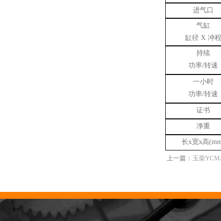
进气口
气缸
缸径
X
冲
持续
功率
/
转速
一小时
功率
/
转速
证书
净重
长
x
宽
x
高
(mm
上一篇：
玉柴YC