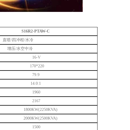
S16R2-PTAW-C
直喷
/四冲程/水冷
增压
/水空中冷
16-V
170*220
79.9
14.0:1
1960
2167
1800KW(2250KVA)
2000KW(2500KVA)
1500