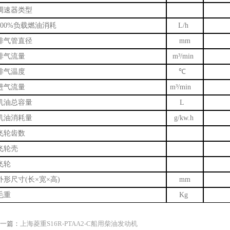
调速器类型
100%负载燃油消耗
L/h
排气管直径
mm
排气流量
m³/min
排气温度
℃
进气流量
m³/min
机油总容量
L
机油消耗量
g/kw.h
飞轮齿数
飞轮壳
飞轮
外形尺寸
(长×宽×高)
mm
毛重
Kg
一篇：
上海菱重S16R-PTAA2-C船用柴油发动机