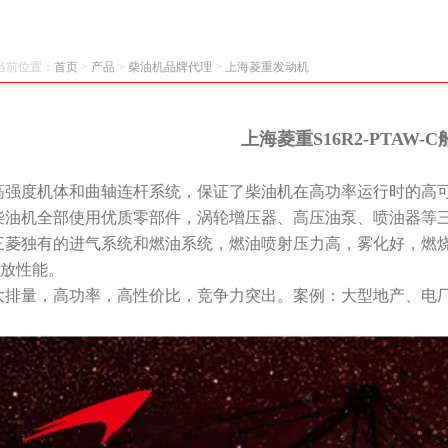
当前位置：
首页
>
产品
>
柴油机品牌代理
>
上海菱重发动机
上海菱重S16R2-PTAW-
高强度机体和曲轴连杆系统，保证了柴油机在高功率运行时的高
柴油机全部使用优质零部件，涡轮增压器、高压油泵、喷油器等
三菱独有的进气系统和燃油系统，燃油喷射压力高，雾化好，燃
放性能。
大排量，高功率，高性价比，竞争力突出。案例：大型地产、电