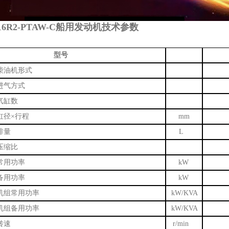
16R2-PTAW-C船用发动机技术参数
型号
柴油机形式
进气方式
气缸数
缸径
×行程
mm
排量
L
压缩比
常用功率
kW
备用功率
kW
机组常用功率
kW/KVA
机组备用功率
kW/KVA
转速
r/min